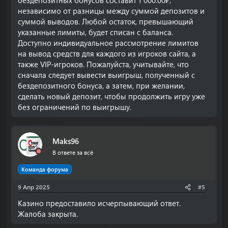
бездепозитных бонусов составит 1 000.00₽,
независимо от разницы между суммой депозитов и
суммой выводов. Любой остаток, превышающий
указанные лимиты, будет списан с баланса.
Доступно индивидуальное рассмотрение лимитов
на вывод средств для каждого из игроков сайта, а
также VIP-игроков. Пожалуйста, учитывайте, что
сначала следует вывести выигрыш, полученный с
бездепозитного бонуса, а затем, при желании,
сделать новый депозит, чтобы продолжить игру уже
без ограничений по выигрышу.
Maks96
В ответе за всё
Команда форума
9 Апр 2025
#5
Казино предоставило исчерпывающий ответ.
Жалоба закрыта.