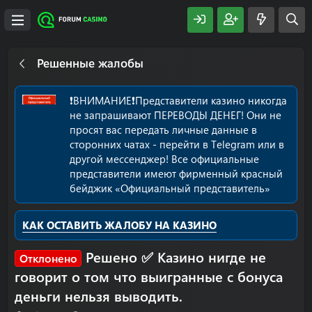
Решенные жалобы
❗️ВНИМАНИЕ❗️Представители казино никогда
не запрашивают ПЕРЕВОДЫ ДЕНЕГ! Они не
просят вас передать личные данные в
сторонних чатах - перейти в Telegram или в
другой мессенджер! Все официальные
представители имеют фирменный красный
бейджик «Официальный представитель»
КАК ОСТАВИТЬ ЖАЛОБУ НА КАЗИНО
Решено ✅ Казино нигде не
Отклонено
говорит о том что выигранные с бонуса
деньги нельзя выводить.