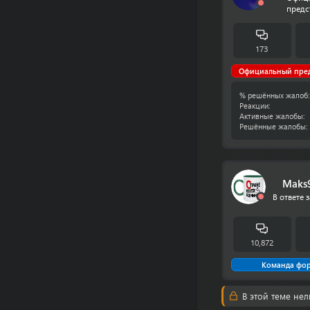
предс
173
Официальный пред
% решённых жалоб
Реакции
Активные жалобы
Решённые жалобы
Maks
В ответе з
10,872
Команда фо
В этой теме нел