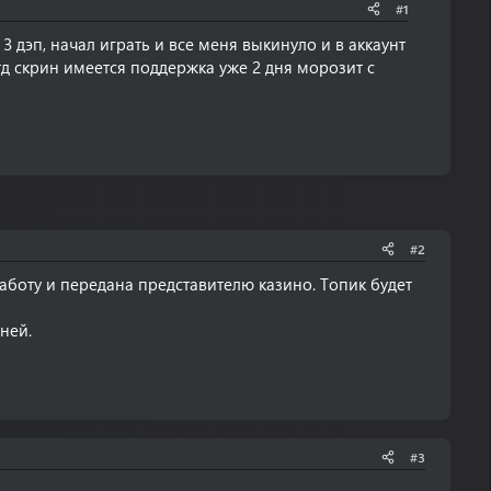
#1
3 дэп, начал играть и все меня выкинуло и в аккаунт
тд скрин имеется поддержка уже 2 дня морозит с
#2
аботу и передана представителю казино. Топик будет
ней.
#3