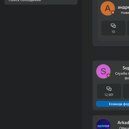
е
ч
А
андр
м
а
Нови
ы
л
а
10
Su
S
Служба 
фо
12,901
Команда фо
Arkad
Офиц