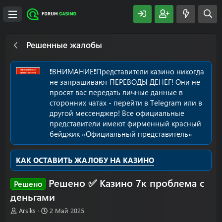
Решенные жалобы
❗️ВНИМАНИЕ❗️Представители казино никогда
не запрашивают ПЕРЕВОДЫ ДЕНЕГ! Они не
просят вас передать личные данные в
сторонних чатах - перейти в Telegram или в
другой мессенджер! Все официальные
представители имеют фирменный красный
бейджик «Официальный представитель»
КАК ОСТАВИТЬ ЖАЛОБУ НА КАЗИНО
Решено ✅ Казино 7к проблема с
Решено
деньгами
А
Д
Arsiks
2 Май 2025
в
а