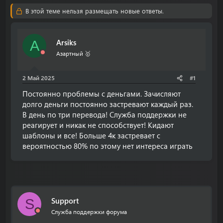
т
т
В этой теме нельзя размещать новые ответы.
о
а
р
н
т
а
Arsiks
е
ч
A
м
а
Азартный 🥇
ы
л
а
2 Май 2025
#1
Постоянно проблемы с деньгами. Зачисляют
долго деньги постоянно застревают каждый раз.
В день по три перевода! Служба поддержки не
реагирует и никак не способствует! Кидают
шаблоны и все! Больше 4к застревает с
вероятностью 80% по этому нет интереса играть
Support
S
Служба поддержки форума