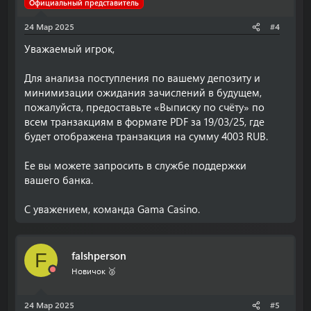
Официальный представитель
24 Мар 2025
#4
Уважаемый игрок,
Для анализа поступления по вашему депозиту и
минимизации ожидания зачислений в будущем,
пожалуйста, предоставьте «Выписку по счёту» по
всем транзакциям в формате PDF за 19/03/25, где
будет отображена транзакция на сумму 4003 RUB.
Ее вы можете запросить в службе поддержки
вашего банка.
С уважением, команда Gama Casino.
falshperson
F
Новичок 🥈
24 Мар 2025
#5