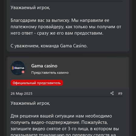
Уважаемый игрок,
Благодарим вас за выписку. Мы направили ее
платежному провайдеру, как только мы получим от
него ответ - сразу же его вам предоставим.
C уважением, команда Gama Casino.
Gama casino
Представитель казино
Официальный представитель
26 Мар 2025
#9
Уважаемый игрок,
Для решения вашей ситуации нам необходимо
получить видео-подтверждение. Пожалуйста,
запишите видео снятое от 3-го лица, в котором вы
показываете транзакцию по переводу средств на