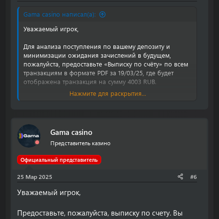
Gama casino написал(а):
Уважаемый игрок,
Для анализа поступления по вашему депозиту и
минимизации ожидания зачислений в будущем,
пожалуйста, предоставьте «Выписку по счёту» по всем
транзакциям в формате PDF за 19/03/25, где будет
отображена транзакция на сумму 4003 RUB.
Нажмите для раскрытия...
Ее вы можете запросить в службе поддержки вашего
банка.
С уважением, команда Gama Casino.
Gama casino
Представитель казино
Официальный представитель
25 Мар 2025
#6
Уважаемый игрок,
Предоставьте, пожалуйста, выписку по счету. Вы