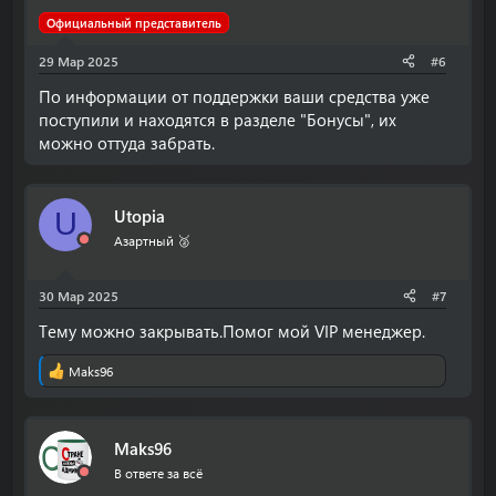
Официальный представитель
29 Мар 2025
#6
По информации от поддержки ваши средства уже
поступили и находятся в разделе "Бонусы", их
можно оттуда забрать.
Utopia
U
Азартный 🥈
30 Мар 2025
#7
Тему можно закрывать.Помог мой VIP менеджер.
Maks96
Р
е
а
к
Maks96
ц
и
В ответе за всё
и