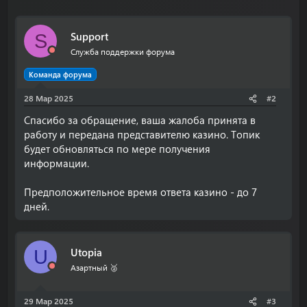
Support
S
Служба поддержки форума
Команда форума
28 Мар 2025
#2
Спасибо за обращение, ваша жалоба принята в
работу и передана представителю казино. Топик
будет обновляться по мере получения
информации.
Предположительное время ответа казино - до 7
дней.
Utopia
U
Азартный 🥈
29 Мар 2025
#3