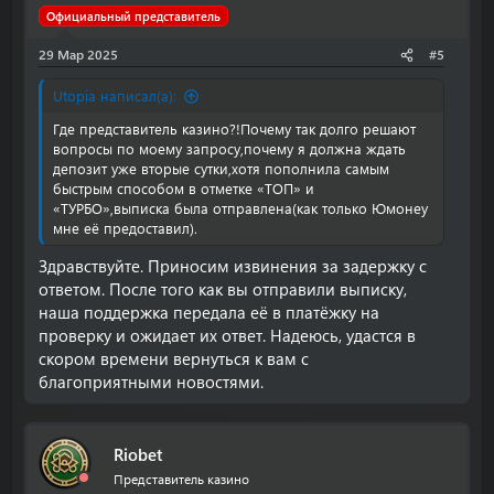
Официальный представитель
29 Мар 2025
#5
Utopia написал(а):
Где представитель казино?!Почему так долго решают
вопросы по моему запросу,почему я должна ждать
депозит уже вторые сутки,хотя пополнила самым
быстрым способом в отметке «ТОП» и
«ТУРБО»,выписка была отправлена(как только Юмонеу
мне её предоставил).
Здравствуйте. Приносим извинения за задержку с
ответом. После того как вы отправили выписку,
наша поддержка передала её в платёжку на
проверку и ожидает их ответ. Надеюсь, удастся в
скором времени вернуться к вам с
благоприятными новостями.
Riobet
Представитель казино