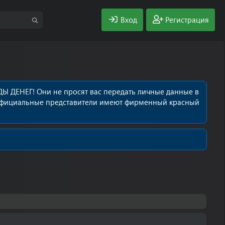
Вход
Регистрация
Ы ДЕНЕГ! Они не просят вас передать личные данные в
се официальные представители имеют фирменный красный