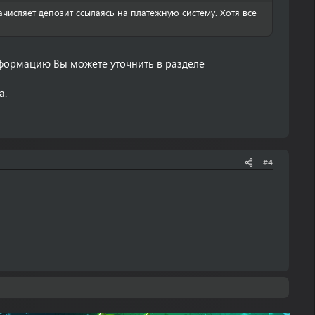
числяет депозит ссылаясь на платежную систему. Хотя все
нформацию Вы можете уточнить в разделе
а.
#4