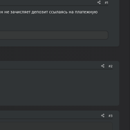
#1
н не зачисляет депозит ссылаясь на платежную
#2
#3