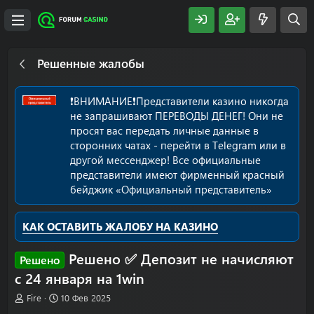
Решенные жалобы
❗️ВНИМАНИЕ❗️Представители казино никогда
не запрашивают ПЕРЕВОДЫ ДЕНЕГ! Они не
просят вас передать личные данные в
сторонних чатах - перейти в Telegram или в
другой мессенджер! Все официальные
представители имеют фирменный красный
бейджик «Официальный представитель»
КАК ОСТАВИТЬ ЖАЛОБУ НА КАЗИНО
Решено ✅ Депозит не начисляют
Решено
с 24 января на 1win
А
Д
Fire
10 Фев 2025
в
а