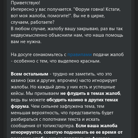
Приветствую!
Интересно у вас получается. "Форум говна! Кстати,
вот моя жалоба, помогите!". Вы не в цирке,
случаем, работаете?
В любом случае, жалобу вашу закрываю, раз вы так
недвусмысленно объяснили нам, что наша помощь
вам не нужна.
На досуге ознакомьтесь с
правилами
подачи жалоб
- особенно с тем, что выделено красным.
Всем остальным
- трудно не заметить, что это
казино (как и другие, впрочем) часто игнорирует
жалобы. Но каждый день у них есть и успешные
кейсы. Мы призываем
не флудить в темах жалоб
,
ведь вы можете
обсудить казино в других темах
форума
. Чем сильнее зафлужена тема, тем
меньшая вероятность, что представитель будет
разбираться с полотнами текста и искать
сообщения от топикстартера.
Если ваша жалоба
игнорируется, советую поднимать ее ее время от