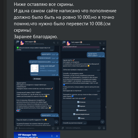
Ниже оставляю все скрины.
И да,на самом сайте написано что пополнение
должно было быть на ровно 10 000,но я точно
помню,что нужно было перевести 10 008.(см
скрины)
Заранее благодарю.