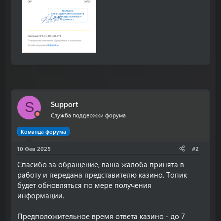
Support
S
Служба поддержки форума
Команда форума
10 Фев 2025
#2
Спасибо за обращение, ваша жалоба принята в
работу и передана представителю казино. Топик
будет обновляться по мере получения
информации.
Предположительное время ответа казино - до 7