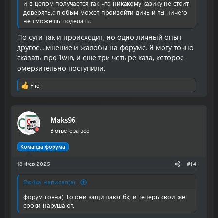
и в целом получается так что никакому казику не стоит
доверять,с любым может произойти дичь и ты ничего
не сможешь поделать.
По сути так и происходит, но одно личный опыт,
другое....мнение и жалобы на форуме. Я могу точно
сказать про 1win, и еще три четыре каза, которое
омерзительно поступили.
Fire
Р
е
а
к
Maks96
ц
и
В ответе за всё
и
:
Команда форума
18 Фев 2025
#14
Do4ka написал(а):
форум говна) То они защищают бк, и теперь свои же
сроки нарушают.