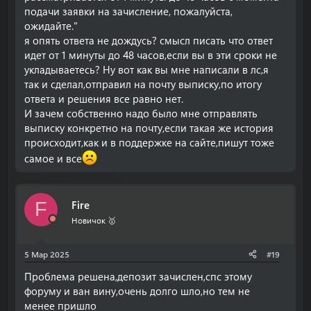
подачи заявки на зачисление, пожалуйста,
ожидайте."
я опять ответа не дождусь? смысл писать что ответ
идет от 1 минуты до 48 часов,если вы в эти сроки не
укладываетесь? Ну вот как вы мне написали в лс,я
так и сделал,отправил на почту выписку,по итогу
ответа и решения все равно нет.
И зачем собственно надо было мне отправлять
выписку конкретно на почту,если такая же история
происходит,как и в поддержке на сайте,пишут тоже
самое и все
Fire
F
Новичок 🥇
5 Мар 2025
#19
Проблема решена,депозит зачислен,спс этому
форуму и ван вину,очень долго шло,но тем не
менее пришло