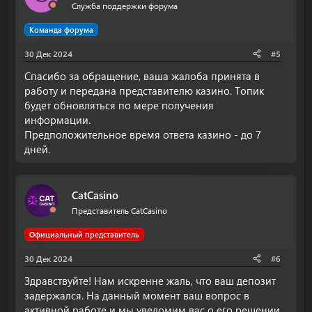
Служба поддержки форума
Команда форума
30 Дек 2024
#5
Спасибо за обращение, ваша жалоба принята в
работу и передана представителю казино. Топик
будет обновляться по мере получения
информации.
Предположительное время ответа казино - до 7
дней.
CatCasino
Представитель CatCasino
Официальный представитель
30 Дек 2024
#6
Здравствуйте! Нам искренне жаль, что ваш депозит
задержался. На данный момент ваш вопрос в
активной работе и мы уведомим вас о его решении