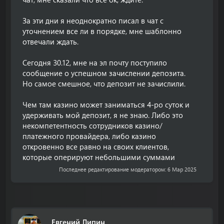
За эти дни я неоднократно писал в чат с
уточнением все ли в порядке, мне шаблонно
отвечали ждать.
Сегодня 30.12, мне на эл почту поступило
сообщение о успешном зачислении депозита.
Но самое смешное, что депозит не зачислили.
Чем там казино может заниматься 4-ро суток и
удерживать мой депозит, я не знаю. Либо это
некомпетентность сотрудников казино/
платежного провайдера, либо казино
откровенно все равно на своих клиентов,
которые оперируют небольшими суммами
Последнее редактирование модератором:
6 Мар 2025
Евгений Липин