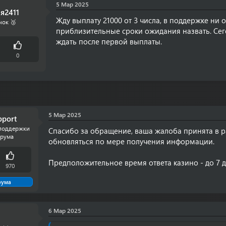
5 Мар 2025
я2411
Жду выплату 21000 от 3 числа, в поддержке ни 
ок 🥉
приблизительные сроки ожидания назвать. Сего
ждать после первой выплаты.
0
5 Мар 2025
pport
поддержки
Спасибо за обращение, ваша жалоба принята в р
рума
обновляться по мере получения информации.
Предположительное время ответа казино - до 7 д
970
рума
6 Мар 2025