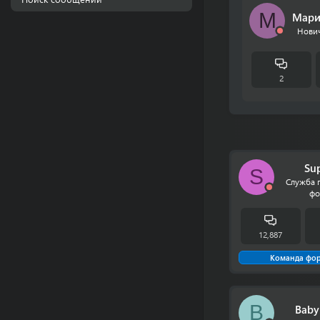
е
ч
М
Мари
м
а
Нович
ы
л
а
2
Su
S
Служба 
фо
12,887
Команда фо
B
Baby