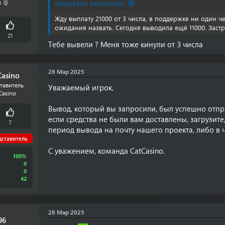
 🥉
Мария2411 написал(а):
Жду выплату 21000 от 3 числа, в поддержке ни один ч
ожидания назвать. Сегодня выводила ещё 11000. Застр
21
Тебе вывели ? Меня тоже кинули от 3 числа
28 Мар 2025
Casino
тавитель
Уважаемый игрок,
Casino
Вывод, который вы запросили, был успешно отпр
если средства не были вам доставлены, загрузите
7
период вывода на почту нашего проекта, либо в 
ставитель
C уважением, команда CatCasino.
100%
0
0
42
28 Мар 2025
96