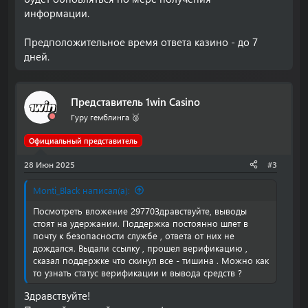
информации.
Предположительное время ответа казино - до 7
дней.
Представитель 1win Casino
Гуру гемблинга 🥉
Официальный представитель
28 Июн 2025
#3
Monti_Black написал(а):
Посмотреть вложение 29770
Здравствуйте, выводы
стоят на удержании. Поддержка постоянно шлет в
почту к безопасности службе , ответа от них не
дождался. Выдали ссылку , прошел верификацию ,
сказал поддержке что скинул все - тишина . Можно как
то узнать статус верификации и вывода средств ?
Здравствуйте!