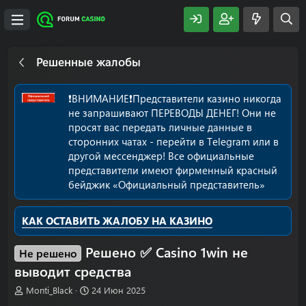
Решенные жалобы
❗️ВНИМАНИЕ❗️Представители казино никогда
не запрашивают ПЕРЕВОДЫ ДЕНЕГ! Они не
просят вас передать личные данные в
сторонних чатах - перейти в Telegram или в
другой мессенджер! Все официальные
представители имеют фирменный красный
бейджик «Официальный представитель»
КАК ОСТАВИТЬ ЖАЛОБУ НА КАЗИНО
Решено ✅ Casino 1win не
Не решено
выводит средства
А
Д
Monti_Black
24 Июн 2025
в
а