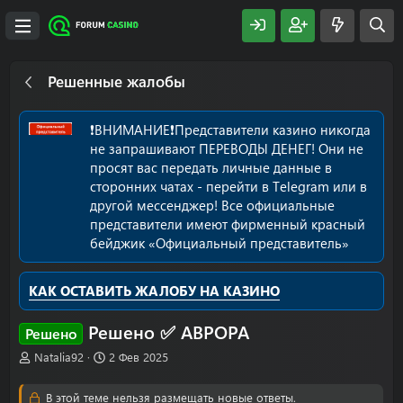
Решенные жалобы
❗️ВНИМАНИЕ❗️Представители казино никогда
не запрашивают ПЕРЕВОДЫ ДЕНЕГ! Они не
просят вас передать личные данные в
сторонних чатах - перейти в Telegram или в
другой мессенджер! Все официальные
представители имеют фирменный красный
бейджик «Официальный представитель»
КАК ОСТАВИТЬ ЖАЛОБУ НА КАЗИНО
Решено ✅ АВРОРА
Решено
А
Д
Natalia92
2 Фев 2025
в
а
т
т
В этой теме нельзя размещать новые ответы.