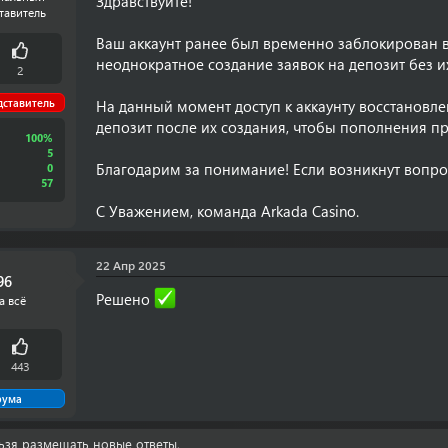
Здравствуйте!
тавитель
Ваш аккаунт ранее был временно заблокирован в
неоднократное создание заявок на депозит без 
2
ставитель
На данный момент доступ к аккаунту восстановл
депозит после их создания, чтобы пополнения п
100%
5
Благодарим за понимание! Если возникнут вопро
0
57
С Уважением, команда Arkada Casino.
22 Апр 2025
96
Решено
а всё
443
рума
ьзя размещать новые ответы.