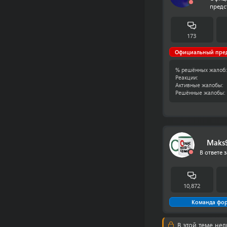
предс
173
Официальный пред
% решённых жалоб
Реакции
Активные жалобы
Решённые жалобы
Maks
В ответе з
10,872
Команда фо
В этой теме нел