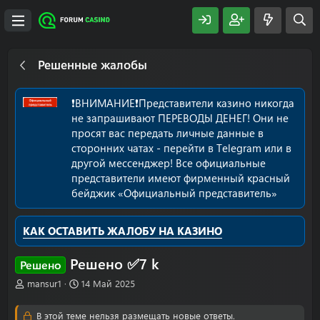
Решенные жалобы
❗️ВНИМАНИЕ❗️Представители казино никогда
не запрашивают ПЕРЕВОДЫ ДЕНЕГ! Они не
просят вас передать личные данные в
сторонних чатах - перейти в Telegram или в
другой мессенджер! Все официальные
представители имеют фирменный красный
бейджик «Официальный представитель»
КАК ОСТАВИТЬ ЖАЛОБУ НА КАЗИНО
Решено ✅7 k
Решено
А
Д
mansur1
14 Май 2025
в
а
т
т
В этой теме нельзя размещать новые ответы.