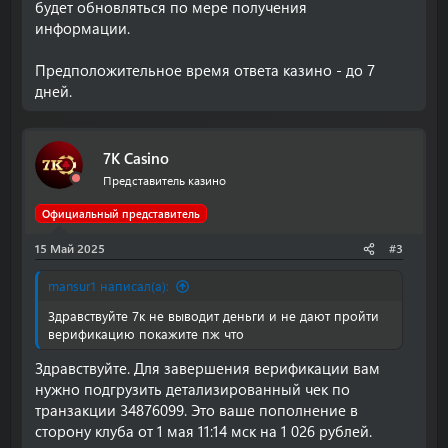
будет обновляться по мере получения
информации.
Предположительное время ответа казино - до 7
дней.
7K Casino
Представитель казино
Официальный представитель
15 Май 2025
#3
mansur1 написал(а):
Здравствуйте 7к не выводит деньги и не дают пройти
верификацию покажите пж что
Здравствуйте. Для завершения верификации вам
нужно подгрузить детализированный чек по
транзакции 34876099. Это ваше пополнение в
сторону клуба от 1 мая 11:14 мск на 1 026 рублей.