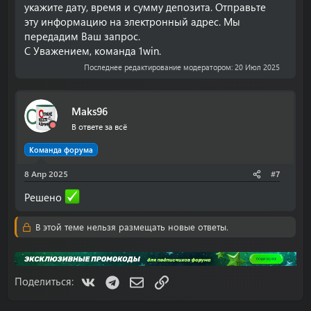
укажите дату, время и сумму депозита. Отправьте
эту информацию на электронный адрес. Мы
передадим Ваш запрос.
С Уважением, команда 1win.
Последнее редактирование модератором:
20 Июл 2025
Maks96
В ответе за всё
Команда форума
8 Апр 2025
#7
Решено
В этой теме нельзя размещать новые ответы.
VK
Telegram
Электронная почта
Ссылка
Поделиться: