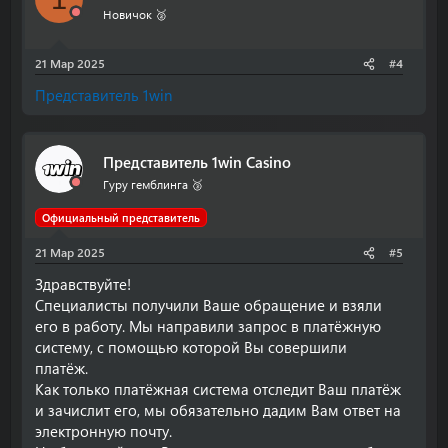
Новичок 🥈
21 Мар 2025
#4
Представитель 1win
Представитель 1win Casino
Гуру гемблинга 🥉
Официальный представитель
21 Мар 2025
#5
Здравствуйте!
Специалисты получили Ваше обращение и взяли
его в работу. Мы направили запрос в платёжную
систему, с помощью которой Вы совершили
платёж.
Как только платёжная система отследит Ваш платёж
и зачислит его, мы обязательно дадим Вам ответ на
электронную почту.