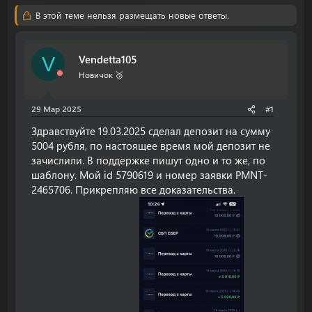
т
т
В этой теме нельзя размещать новые ответы.
о
а
р
н
т
а
Vendetta105
е
ч
V
м
а
Новичок 🥉
ы
л
а
29 Мар 2025
#1
Здравствуйте 19.03.2025 сделал депозит на сумму
5004 рубля, по настоящее время мой депозит не
зачислили. В поддержке пишут одно и то же, по
шаблону. Мой id 5790619 и номер заявки PMNT-
2465706. Прикрепляю все доказательства.