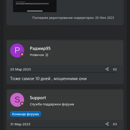
Последнее редактирование модератором:
20 Июл 2025
Радмир95
Р
Новичок 🥈
29 Мар 2025
#2
Тоже самое 10 дней , мошенники они
Support
S
Служба поддержки форума
Команда форума
31 Мар 2025
#3