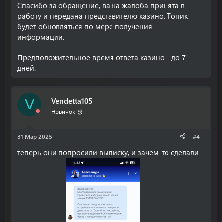
Спасибо за обращение, ваша жалоба принята в
работу и передана представителю казино. Топик
будет обновляться по мере получения
информации.
Предположительное время ответа казино - до 7
дней.
Vendetta105
V
Новичок 🥉
31 Мар 2025
#4
теперь они попросили выписку, и зачем-то сделали