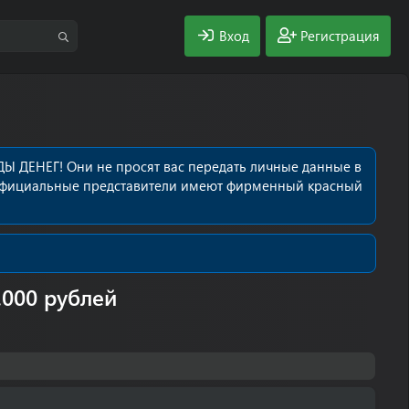
Вход
Регистрация
Ы ДЕНЕГ! Они не просят вас передать личные данные в
се официальные представители имеют фирменный красный
.000 рублей