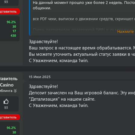
93
На данный момент прошло уже более 2 недель. Пост
общении.
ставитель
все PDF чеки, выписки о движении средств, скриншот 
96.2%
30
Очень разочарован поддержкой 1WIN и их методами 
Нажмите д
17
430
Жалоба будет висеть пока 1Win не пополнит баланс.
Здравствуйте!
Ваш запрос в настоящее время обрабатывается. 
Вы можете уточнить актуальный статус заявки в ч
С Уважением, команда 1win.
15 Июл 2025
тавитель
 Casino
Здравствуйте!
мблинга 🥉
Депозит зачислен на Ваш игровой баланс. Эту и
"Детализация" на нашем сайте.
С Уважением, команда 1win.
93
ставитель
96.2%
30