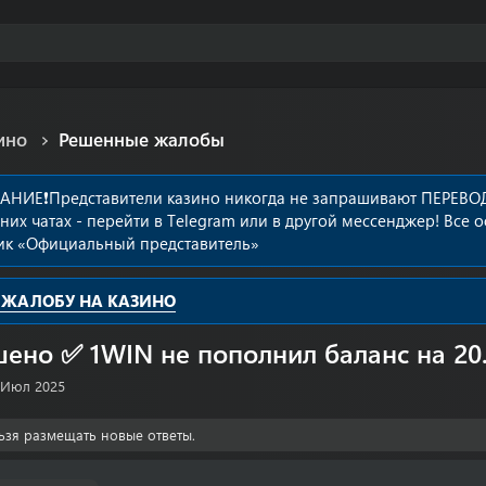
ино
Решенные жалобы
АНИЕ❗️Представители казино никогда не запрашивают ПЕРЕВОД
них чатах - перейти в Telegram или в другой мессенджер! В
ик «Официальный представитель»
 ЖАЛОБУ НА КАЗИНО
шено ✅ 1WIN не пополнил баланс на 20
 Июл 2025
ьзя размещать новые ответы.