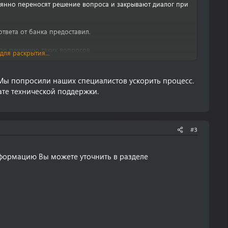
оянно переносят решение вопроса и закрывают диалог при
ответа от банка предоставил.
по решению таких вопросов.
ля раскрытия...
Мы попросили наших специалистов ускорить процесс.
ате технической поддержки.
#3
нформацию Вы можете уточнить в разделе