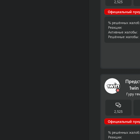
2,525
Официальный пред
% решённых жалоб
Реакции
Активные жалобы
Решённые жалобы
Предс
1win
Гуру ге
2,525
Официальный пред
% решённых жалоб
Реакции