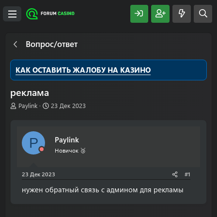
Вопрос/ответ
КАК ОСТАВИТЬ ЖАЛОБУ НА КАЗИНО
реклама
А
Д
Paylink
23 Дек 2023
в
а
т
т
о
а
Paylink
P
р
н
т
а
Новичок 🥉
е
ч
м
а
23 Дек 2023
#1
ы
л
а
нужен обратный связь с админом для рекламы