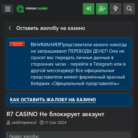
Оставить жалобу на казино
❗️ВНИМАНИЕ❗️Представители казино никогда
не запрашивают ПЕРЕВОДЫ ДЕНЕГ! Они не
просят вас передать личные данные в
сторонних чатах - перейти в Telegram или в
другой мессенджер! Все официальные
представители имеют фирменный красный
бейджик «Официальный представитель»
КАК ОСТАВИТЬ ЖАЛОБУ НА КАЗИНО
R7 CASINO Не блокирует аккаунт
А
Д
vadimqweasd
11 Сен 2024
в
а
т
т
Раздел жалобы