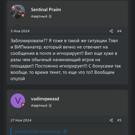
Sentinal Praim
Азартный 🥈
5 Ноя 2024
#4
Заблокировали?? Я тоже в такой же ситуации 7лвл
и ВИПманагер, который вечно не отвечает на
сообщения в почте и игнорирует!! Вип еще хуже в
разы чем обычный начинающий игрок на
площадке!! Постоянно игнорирует!!! С бонусами так
вообще, то время тянет, то еще что то!! Вообщем
отцтой
vadimqweasd
V
Азартный 🥈
27 Ноя 2024
#5
Sentinal Praim написал(а):