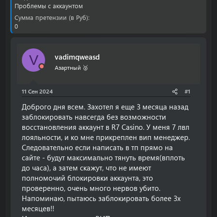
о
а
Проблемы с аккаунтом
р
н
Сумма претензии (в Руб)
т
а
0
е
ч
м
а
ы
л
а
vadimqweasd
V
Азартный 🥈
11 Сен 2024
#1
Доброго дня всем. Захотел я еще 3 месяца назад
заблокировать навсегда без возможности
восстановления аккаунт в R7 Casino. У меня 7 лвл
лояльности, и ко мне прикреплен вип менеджер.
Следовательно если написать в тп прямо на
сайте - будут максимально тянуть время(вплоть
до часа), а затем скажут, что не имеют
полномочий блокировки аккаунта, это
проверенно, очень много нервов убито.
Напоминаю, пытаюсь заблокировать более 3х
месяцев!!