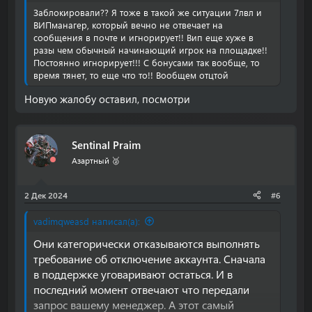
Заблокировали?? Я тоже в такой же ситуации 7лвл и
ВИПманагер, который вечно не отвечает на
сообщения в почте и игнорирует!! Вип еще хуже в
разы чем обычный начинающий игрок на площадке!!
Постоянно игнорирует!!! С бонусами так вообще, то
время тянет, то еще что то!! Вообщем отцтой
Новую жалобу оставил, посмотри
Sentinal Praim
Азартный 🥈
2 Дек 2024
#6
vadimqweasd написал(а):
Они категорически отказываются выполнять
требование об отключение аккаунта. Сначала
в поддержке уговаривают остаться. И в
последний момент отвечают что передали
запрос вашему менеджер. А этот самый