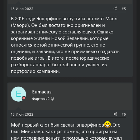
18 Июл 2022
#5
В 2016 году Эндорфине выпустила автомат Maori
(Маори). Он был достаточно оригинален и
затрагивал этническую составляющую. Однако
коренные жители Новой Зеландии, которые
относятся к этой этнической группе, его не
оценили, и заявили, что не приемлемо создавать
подобные игры. В итоге, после юридических
разборок аппарат был забанен и удален из
портфолио компании.
Eumaeus
E
Фартовый 🥇
18 Июл 2022
#6
Мой первый слот был сделан эндорфинов
. Это
был Минотавр. Как щас помню, что проиграл на
нем последние деньги, с помощью которых думал