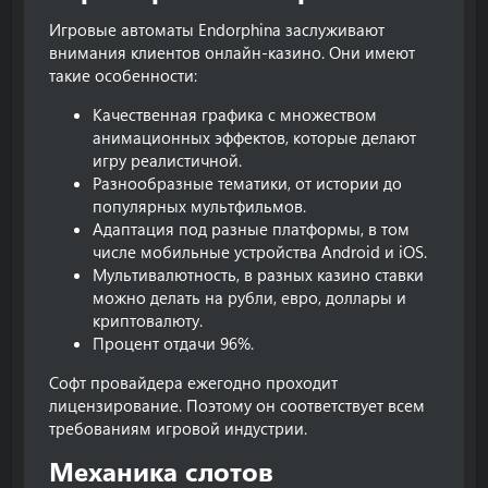
Игровые автоматы Endorphina заслуживают
внимания клиентов онлайн-казино. Они имеют
такие особенности:
Качественная графика с множеством
анимационных эффектов, которые делают
игру реалистичной.
Разнообразные тематики, от истории до
популярных мультфильмов.
Адаптация под разные платформы, в том
числе мобильные устройства Android и iOS.
Мультивалютность, в разных казино ставки
можно делать на рубли, евро, доллары и
криптовалюту.
Процент отдачи 96%.
Софт провайдера ежегодно проходит
лицензирование. Поэтому он соответствует всем
требованиям игровой индустрии.
Механика слотов​