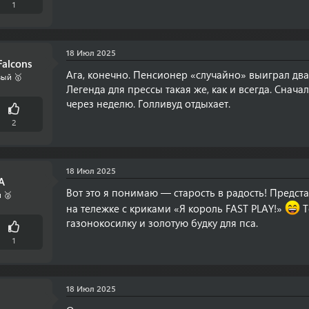
1
18 Июл 2025
alcons
Ага, конечно. Пенсионер «случайно» выиграл дв
ый 🥇
Легенда для прессы такая же, как и всегда. Сна
через неделю. Голливуд отдыхает.
2
18 Июл 2025
A
Вот это я понимаю — старость в радость! Предста
 🥈
на тележке с криками «Я король FAST PLAY!»
Т
газонокосилку и золотую будку для пса.
1
18 Июл 2025