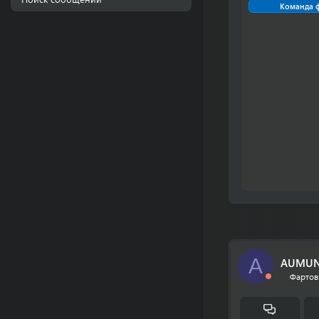
Команда 
A
AUMUN
Фартов