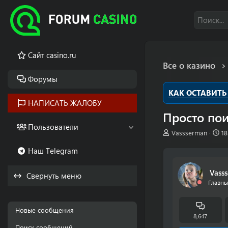
Cайт casino.ru
Все о казино
Форумы
КАК ОСТАВИТЬ
НАПИСАТЬ ЖАЛОБУ
Просто пои
Пользователи
А
Д
Vassserman
1
в
а
Наш Telegram
т
т
о
а
р
н
Vass
Свернуть меню
т
а
Главн
е
ч
м
а
ы
л
Новые сообщения
а
8,647
Поиск сообщений