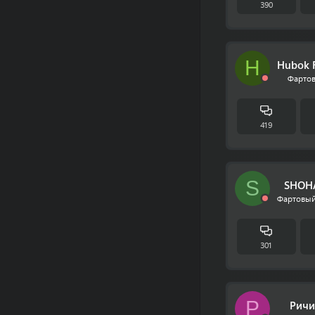
390
H
Hubok F
Фартов
419
S
SHOH
Фартовый
301
Р
Ричи