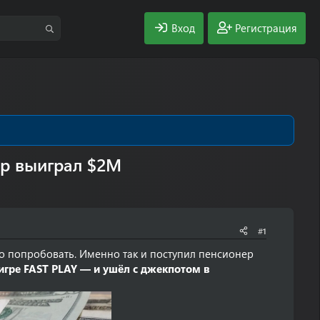
Вход
Регистрация
ер выиграл $2M
#1
то попробовать. Именно так и поступил пенсионер
игре FAST PLAY — и ушёл с джекпотом в