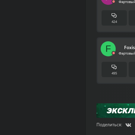
Фартовый
424
F
Foxis
Фартовый
495
V
Поделиться: