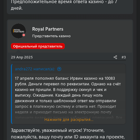
Предположительное время ответа казино - до 7
дней.
Royal Partners
Представитель казино
Официальный представитель
29 Апр 2025
#3
andra272 написал(а):
17 апреля пополнял баланс Ирвин казино на 10083
рубля. Деньги перевел по реквизитам. Однако на счёт
казино не пришли. В поддержку скинул и чек и
выписку. Ожидание. Каждый день пишу ноль
движения и только шаблонный ответ мы отправили
запрос в платежную систему и ответа нет. Проходит
неделя и приходит письмо на электронную почту
запишите видео из личного кабинета с операцией. Все
Нажмите для раскрытия...
сделал отправил, прошло 5 дней результата ноль.
Поддержка отвечает тем же шаблоном. Контактные
Здравствуйте, уважаемый игрок! Уточните,
данные платежной системы не сообщает. Ждите и все.
пожалуйста, вашу почту или ID аккаунта на проекте,
Прикольно.