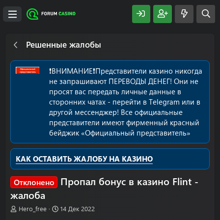
Решенные жалобы
❗️ВНИМАНИЕ❗️Представители казино никогда
не запрашивают ПЕРЕВОДЫ ДЕНЕГ! Они не
просят вас передать личные данные в
сторонних чатах - перейти в Telegram или в
другой мессенджер! Все официальные
представители имеют фирменный красный
бейджик «Официальный представитель»
КАК ОСТАВИТЬ ЖАЛОБУ НА КАЗИНО
Пропал бонус в казино Flint -
Отклонено
жалоба
А
Д
Hero_free
14 Дек 2022
в
а