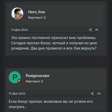
т
т
о
а
Hero_free
р
н
т
а
Фартовый 🥇
е
ч
м
а
14 Дек 2022
#1
ы
л
а
Это казино постоянно приносит мне проблемы.
Сегодня пропал бонус, котоый я получил ко дню
рождения. Два дня провисел и все. Как вернуть?
Postgenerator
P
Фартовый 🥇
15 Дек 2022
#2
Если бонус пропал, возможно вы не успели его
отыграть..