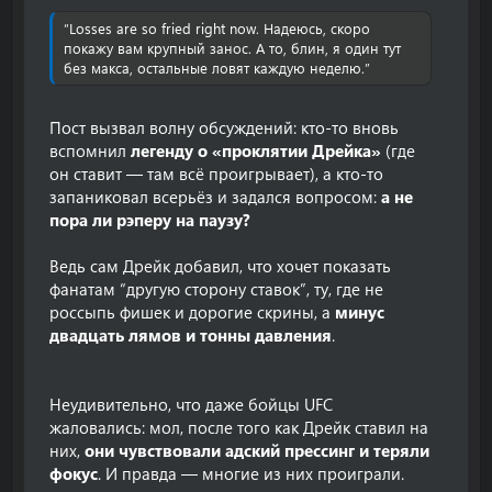
“Losses are so fried right now. Надеюсь, скоро
покажу вам крупный занос. А то, блин, я один тут
без макса, остальные ловят каждую неделю.”
Пост вызвал волну обсуждений: кто-то вновь
вспомнил
легенду о «проклятии Дрейка»
(где
он ставит — там всё проигрывает), а кто-то
запаниковал всерьёз и задался вопросом:
а не
пора ли рэперу на паузу?
Ведь сам Дрейк добавил, что хочет показать
фанатам “другую сторону ставок”, ту, где не
россыпь фишек и дорогие скрины, а
минус
двадцать лямов и тонны давления
.
Неудивительно, что даже бойцы UFC
жаловались: мол, после того как Дрейк ставил на
них,
они чувствовали адский прессинг и теряли
фокус
. И правда — многие из них проиграли.