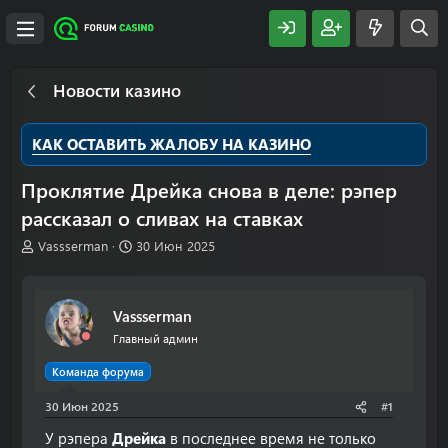
Новости казино
КАК ОСТАВИТЬ ЖАЛОБУ НА КАЗИНО
Проклятие Дрейка снова в деле: рэпер
рассказал о сливах на ставках
А
Д
Vassserman
30 Июн 2025
в
а
т
т
о
а
Vassserman
р
н
т
а
Главный админ
е
ч
м
а
Команда форума
ы
л
30 Июн 2025
а
#1
У рэпера
Дрейка
в последнее время не только