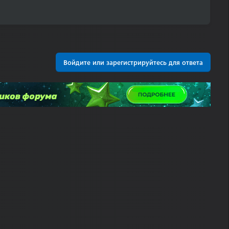
Войдите или зарегистрируйтесь для ответа