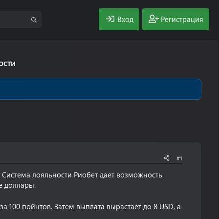
Вход
Регистрация
ости
#1
 Система лояльности Риобет дает возможность
е доллары.
а 100 пойнтов. Затем выплата вырастает до 8 USD, а