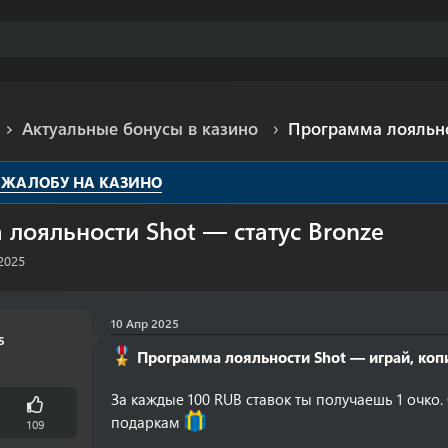
Актуальные бонусы в казино
Программа лояльн
 ЖАЛОБУ НА КАЗИНО
лояльности Shot — статус Bronze
2025
10 Апр 2025
s
Программа лояльности Shot — играй, коп
За каждые 100 RUB ставок ты получаешь 1 очко.
подаркам
109