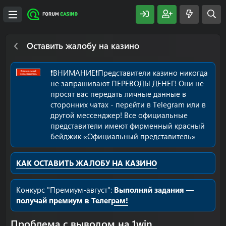
Оставить жалобу на казино
❗️ВНИМАНИЕ❗️Представители казино никогда
не запрашивают ПЕРЕВОДЫ ДЕНЕГ! Они не
просят вас передать личные данные в
сторонних чатах - перейти в Telegram или в
другой мессенджер! Все официальные
представители имеют фирменный красный
бейджик «Официальный представитель»
КАК ОСТАВИТЬ ЖАЛОБУ НА КАЗИНО
Конкурс "Премиум-август":
Выполняй задания —
получай премиум в Телеграм!
Проблема с выводом на 1win