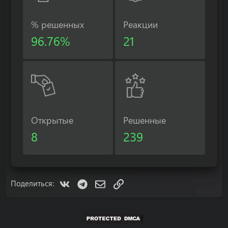
% решенных
Реакции
96.76%
21
Открытые
Решенные
8
239
VK
Telegram
Электронная почта
Ссылка
Поделиться: