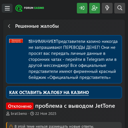
Решенные жалобы
❗️ВНИМАНИЕ❗️Представители казино никогда
не запрашивают ПЕРЕВОДЫ ДЕНЕГ! Они не
просят вас передать личные данные в
сторонних чатах - перейти в Telegram или в
другой мессенджер! Все официальные
представители имеют фирменный красный
бейджик «Официальный представитель»
КАК ОСТАВИТЬ ЖАЛОБУ НА КАЗИНО
проблема с выводом JetTone
Отклонено
А
Д
brat.beno
22 Ноя 2025
в
а
т
т
В этой теме нельзя размещать новые ответы.