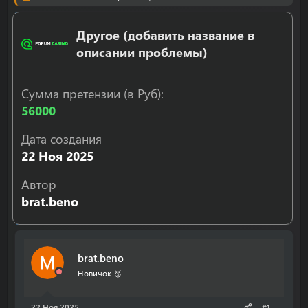
о
а
р
н
т
а
Другое (добавить название в
е
ч
описании проблемы)
м
а
ы
л
а
Сумма претензии (в Руб)
56000
Дата создания
22 Ноя 2025
Автор
brat.beno
brat.beno
Новичок 🥉
22 Ноя 2025
#1