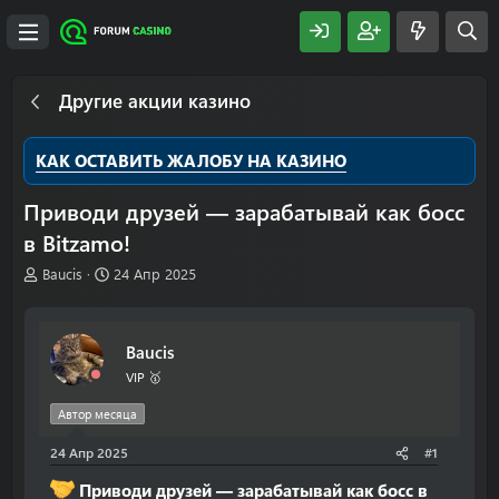
Другие акции казино
КАК ОСТАВИТЬ ЖАЛОБУ НА КАЗИНО
Приводи друзей — зарабатывай как босс
в Bitzamo!
А
Д
Baucis
24 Апр 2025
в
а
т
т
о
а
Baucis
р
н
т
а
VIP 🥇
е
ч
м
а
Автор месяца
ы
л
24 Апр 2025
а
#1
Приводи друзей — зарабатывай как босс в