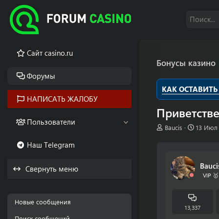
Cайт casino.ru
Бонусы казино
Форумы
КАК ОСТАВИТЬ
НАПИСАТЬ ЖАЛОБУ
Приветстве
Пользователи
А
Д
Baucis
13 Июл
в
а
Наш Telegram
т
т
о
а
р
н
Bauci
Свернуть меню
т
а
VIP 🥇
е
ч
м
а
ы
л
Новые сообщения
а
13,337
Поиск сообщений