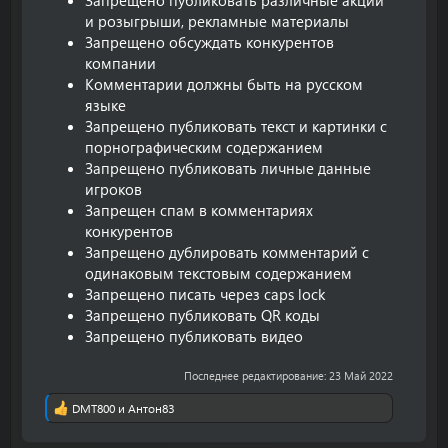
Запрещено публиковать различные акции
и розыгрыши, рекламные материалы
Запрещено обсуждать конкурентов
компании
Комментарии должны быть на русском
языке
Запрещено публиковать текст и картинки с
порнографическим содержанием
Запрещено публиковать личные данные
игроков
Запрещен спам в комментариях
конкурентов
Запрещено дублировать комментарий с
одинаковым текстовым содержанием
Запрещено писать через caps lock
Запрещено публиковать QR коды
Запрещено публиковать видео
Последнее редактирование:
23 Май 2022
DMT800
и
Антон83
Р
е
а