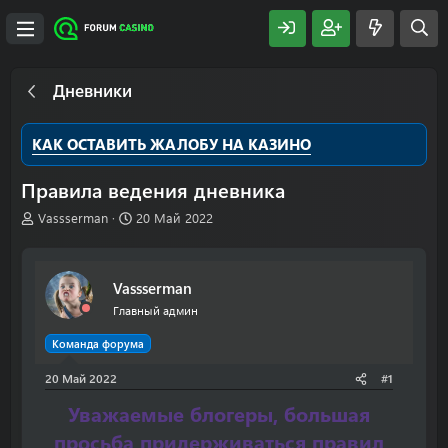
Дневники
КАК ОСТАВИТЬ ЖАЛОБУ НА КАЗИНО
Правила ведения дневника
А
Д
Vassserman
20 Май 2022
в
а
т
т
о
а
Vassserman
р
н
т
а
Главный админ
е
ч
м
а
Команда форума
ы
л
20 Май 2022
а
#1
Уважаемые блогеры, большая
просьба придерживаться правил