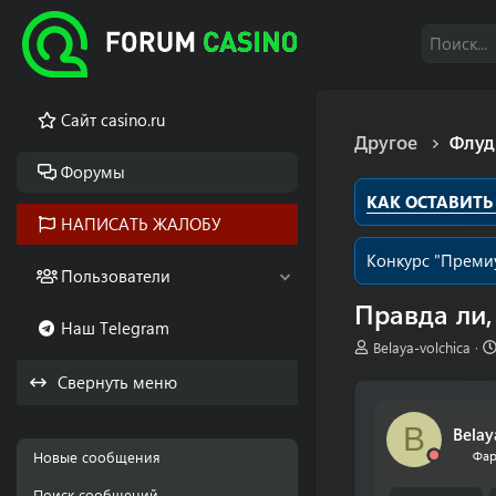
Cайт casino.ru
Другое
Флуд
Форумы
КАК ОСТАВИТЬ
НАПИСАТЬ ЖАЛОБУ
Конкурс "Премиу
Пользователи
Правда ли,
Наш Telegram
А
Belaya-volchica
в
Свернуть меню
т
о
р
B
Belay
т
Фар
Новые сообщения
е
м
Поиск сообщений