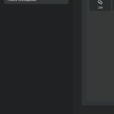
ы
299