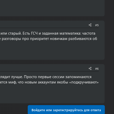
#5
или старый. Есть ГСЧ и заданная математика: частота
е разговоры про приоритет новичкам разбиваются об
#6
ыглядит лучше. Просто первые сессии запоминаются
ается миф, что новым аккаунтам якобы «подкручивают»
Войдите или зарегистрируйтесь для ответа