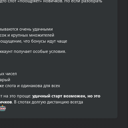
удто слот «поощряет» новичков. Но если разобрать
азываются очень удачными
сок и крупных множителей
 ощущение, что бонусы идут чаще
аккаунт получает особые условия.
ых чисел
тарый
е слота и одинакова для всех
т на это проще:
удачный старт возможен, но это
вичков
. В слотах долгую дистанцию всегда