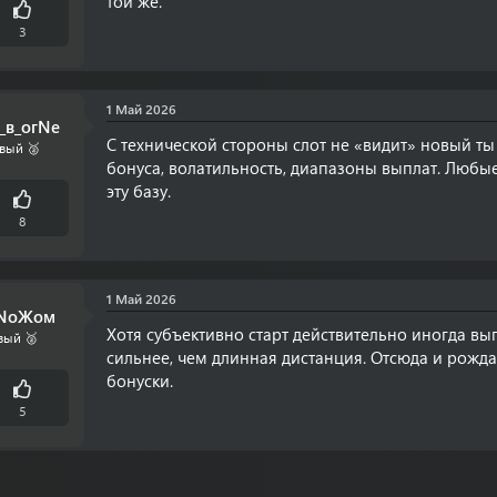
той же.
3
1 Май 2026
в_огNe
С технической стороны слот не «видит» новый ты 
вый 🥈
бонуса, волатильность, диапазоны выплат. Любы
эту базу.
8
1 Май 2026
 NoЖом
Хотя субъективно старт действительно иногда в
вый 🥈
сильнее, чем длинная дистанция. Отсюда и рожд
бонуски.
5