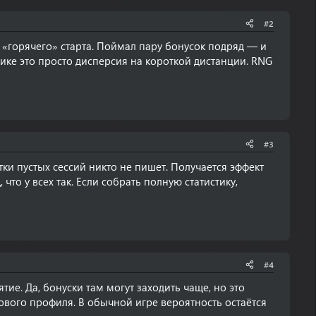
#2
 «горячего» старта. Поймал пару бонусок подряд — и
тике это просто дисперсия на короткой дистанции. RNG
#3
ки пустых сессий никто не пишет. Получается эффект
то у всех так. Если собрать полную статистику,
#4
е. Да, бонуски там могут заходить чаще, но это
вого профиля. В обычной игре вероятность остаётся