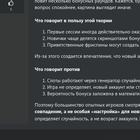
ловит несколько бонусных раундов. Кажется, б
л
вопрос спокойнее, картина выглядит иначе.
а
5
Что говорит в пользу этой теории
Первые сессии иногда действительно ок
Новички чаще делятся скриншотами бону
Приветственные фриспины могут создать
Из-за этого создается впечатление, что новый 
Что говорит против
Слоты работают через генератор случайн
Игра не определяет, новый аккаунт или с
Вероятность бонуса заложена в математик
Поэтому большинство опытных игроков смотря
совпадение, а не особая «настройка» для но
определяет случайность, а не возраст аккаунта.