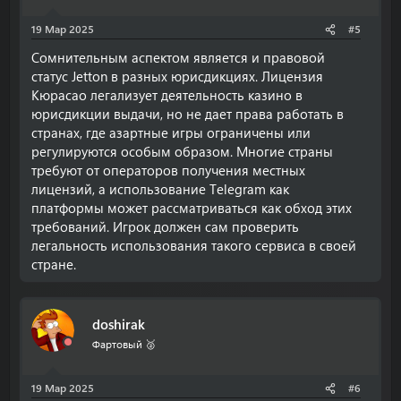
19 Мар 2025
#5
Сомнительным аспектом является и правовой
статус Jetton в разных юрисдикциях. Лицензия
Кюрасао легализует деятельность казино в
юрисдикции выдачи, но не дает права работать в
странах, где азартные игры ограничены или
регулируются особым образом. Многие страны
требуют от операторов получения местных
лицензий, а использование Telegram как
платформы может рассматриваться как обход этих
требований. Игрок должен сам проверить
легальность использования такого сервиса в своей
стране.
doshirak
Фартовый 🥈
19 Мар 2025
#6