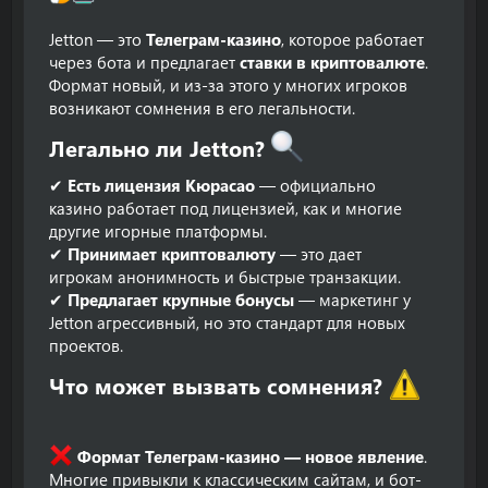
Jetton — это
Телеграм-казино
, которое работает
через бота и предлагает
ставки в криптовалюте
.
Формат новый, и из-за этого у многих игроков
возникают сомнения в его легальности.
Легально ли Jetton?
✔
Есть лицензия Кюрасао
— официально
казино работает под лицензией, как и многие
другие игорные платформы.
✔
Принимает криптовалюту
— это дает
игрокам анонимность и быстрые транзакции.
✔
Предлагает крупные бонусы
— маркетинг у
Jetton агрессивный, но это стандарт для новых
проектов.
Что может вызвать сомнения?
Формат Телеграм-казино — новое явление
.
Многие привыкли к классическим сайтам, и бот-