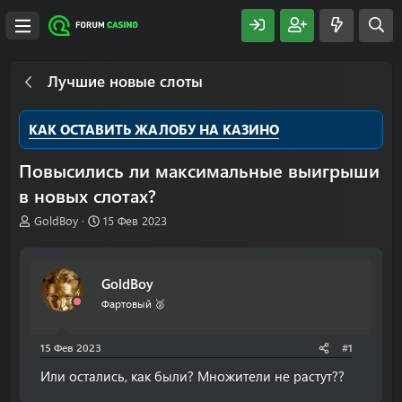
Лучшие новые слоты
КАК ОСТАВИТЬ ЖАЛОБУ НА КАЗИНО
Повысились ли максимальные выигрыши
в новых слотах?
А
Д
GoldBoy
15 Фев 2023
в
а
т
т
о
а
GoldBoy
р
н
т
а
Фартовый 🥈
е
ч
м
а
15 Фев 2023
#1
ы
л
а
Или остались, как были? Множители не растут??