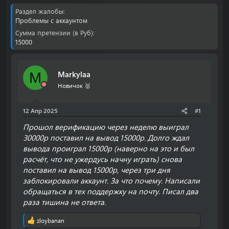
т
т
Раздел жалобы
о
а
Проблемы с аккаунтом
р
н
Сумма претензии (в Руб)
т
а
15000
е
ч
м
а
ы
л
а
Markylaa
M
Новичок 🥈
12 Апр 2025
#1
Прошол верификацию через неделю выиграл
30000р поставил на вывод 15000р. Долго ждал
вывода проиграл 15000р (наверно на это и был
расчёт, что не ужердусь начну играть) снова
поставил на вывод 15000р, через три дня
заблокировали аккаунт. За что почему. Написали
обращаться в тех поддержку на почту. Писал два
раза тишина не ответа.
zloybanan
Р