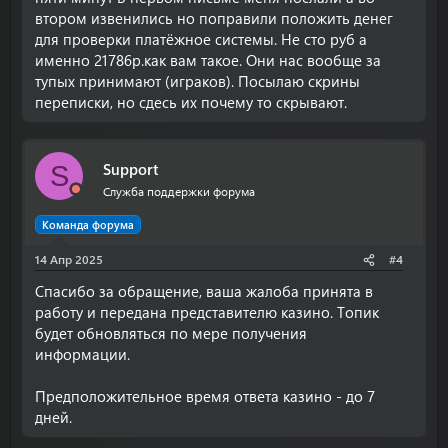
втором извенились но поправили положить денег
для проверки платёжное системы. Не сто руб а
именно 21786р.как вам такое. Они нас вообще за
тупых принимают (играков). Посылаю скрины
переписки, но сдесь их почему то скрывают.
Support
S
Служба поддержки форума
Команда форума
14 Апр 2025
#4
Спасибо за обращение, ваша жалоба принята в
работу и передана представителю казино. Топик
будет обновляться по мере получения
информации.
Предположительное время ответа казино - до 7
дней.