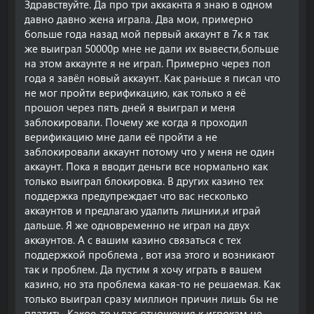
Здравствуйте. Да про три аккакнта я знаю в одном
давно давно жена играла. Два мои, примерно
больше года назад мой первый аккаунт в 7к я так
же выиграл 50000р мне не дали их вывести,больше
на этом аккаунте я не играл. Примерно через пол
года я завёл новый аккаунт. Как раньше я писал что
не мог пройти верификацию, как только я её
прошол через пять дней я выиграл и меня
заблокировали. Почему же когда я проходил
верификацию мне дали её пройти а не
заблокировали аккаунт потому что у меня не один
аккаунт. Пока я вводит деньги все нормально как
только выиграл блокировка. В других казино тех
поддержка предупреждает что вас несколько
аккаунтов и предлагаю удалить лишнии,и играй
дальше. Я же одновременно не играл на двух
аккаунтов. А с вашим казино связаться с тех
поддержкой проблема , вот иза этого и возникают
так и проблем. Да пустим я хочу играть в вашем
казино, но эта проблема какая-то не решаемая. Как
только выиграл сразу миллион причин лишь бы не
платить. Какое-то у вас отношения к игрокам не