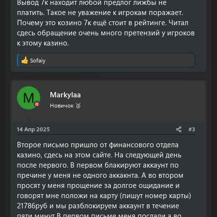
Вывод 7к находит любой предлог лижбы не
платить. Такое не уважение к игрокам поражает.
Почему это козино 7к ещё стоит в рейтинге. Читал
сдесь обращение очень много претензий у игроков
к этому казино.
Sofaiy
Р
е
а
к
Markylaa
M
ц
и
Новичок 🥈
и
:
14 Апр 2025
#3
Второе письмо пришло от финансового отдела
казино, сдесь на этом сайте. На следующей день
после первого. В первом блакируют аккаунт по
пречине у меня не одного аккакнта. А во втором
просят у меня прощение за долгое ощидание и
говорят мне положи на карту (пишут номер карты)
21786руб и мы разблокируем аккаунт в течение
пяти минут В первом письме меня послали а во