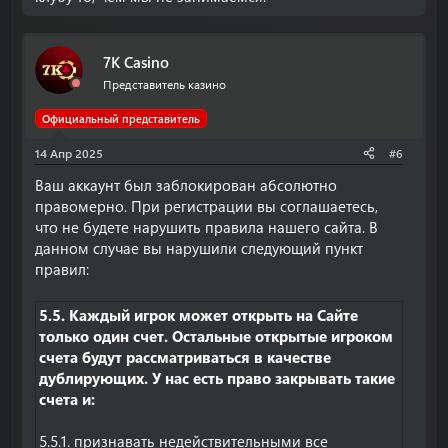
7K Casino
Представитель казино
Официальный представитель
14 Апр 2025
#6
Ваш аккаунт был заблокирован абсолютно
правомерно. При регистрации вы соглашаетесь,
что не будете нарушить правила нашего сайта. В
данном случае вы нарушили следующий пункт
правил:
5.5. Каждый игрок может открыть на Сайте
только один счет. Остальные открытые игроком
счета будут рассматриваться в качестве
дублирующих. У нас есть право закрывать такие
счета и:
5.5.1. признавать недействительными все