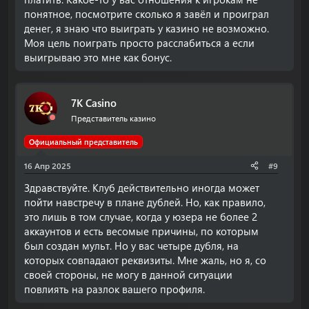
понятное, посмотрите сколько я завёл и проиграл
денег, я знаю что выиграть у казино не возможно.
Моя цель поиграть просто расслабиться а если
выигрываю это мне как бонус.
7K Casino
Представитель казино
Официальный представитель
16 Апр 2025
#9
Здравствуйте. Клуб действительно иногда может
пойти навстречу в плане дублей. Но, как правило,
это лишь в том случае, когда у юзера не более 2
аккаунтов и есть весомые причины, по которым
был создан мульт. Но у вас четыре дубля, на
которых совпадают реквизиты. Мне жаль, но я, со
своей стороны, не могу в данной ситуации
повлиять на разлок вашего профиля.