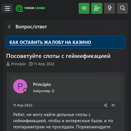
Вопрос/ответ
КАК ОСТАВИТЬ ЖАЛОБУ НА КАЗИНО
Посоветуйте слоты с геймификацией
А
Д
Principio
11 Апр 2022
в
а
т
т
о
а
Principio
P
р
н
т
а
Хайроллер 🥉
е
ч
м
а
11 Апр 2022
#1
ы
л
а
Ребят, не могу найти дельные слоты с
геймификацией, чтобы и интересные были, и по
техпараметрам не проседали. Порекомендуете