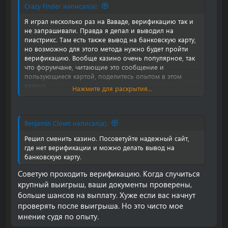
Crazy Finder написал(а):
Я играл несколько раз на Ваваде, верификацию так и
не запрашивали. Правда я депал и выводил на
пиастрикс. Там есть также вывод на банковскую карту,
но возможно для этого метода нужно будет пройти
верификацию. Вообще казино очень популярное, так
что форумчане, читающие это сообщение и
пользующиеся картой, поделитесь опытом в этом
казино.
Нажмите для раскрытия...
Вообще, рано или поздно любое казино запросит
верификацию, это лишь вопрос времени. Лично я
всегда проходил верификации, для меня это не
Benjamin Clown написал(а):
составляло особых проблем.
Решил сменить казино. Посоветуйте надежный сайт,
где нет верификации и можно делать вывод на
банковскую карту.
Советую проходить верификацию. Когда случиться
крупный выигрыш, ваши документы проверены,
больше шансов на выплату. Хуже если вас начнут
проверять после выигрыша. Но это чисто мое
мнение судя по опыту.