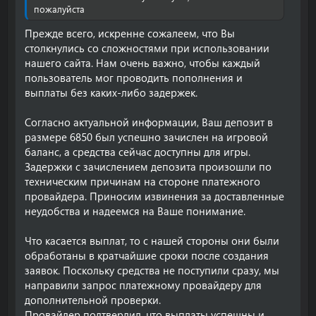
пожалуйста
Прежде всего, искренне сожалеем, что Вы
столкнулись со сложностями при использовании
нашего сайта. Нам очень важно, чтобы каждый
пользователь мог проводить пополнения и
выплаты без каких-либо задержек.
Согласно актуальной информации, Ваш депозит в
размере 6850 был успешно зачислен на игровой
баланс, а средства сейчас доступны для игры.
Задержки с зачислением депозита произошли по
техническим причинам на стороне платежного
провайдера. Приносим извинения за доставленные
неудобства и надеемся на Ваше понимание.
Что касается выплат, то с нашей стороны они были
обработаны в кратчайшие сроки после создания
заявок. Поскольку средства не поступили сразу, мы
направили запрос платежному провайдеру для
дополнительной проверки.
Провайдер подтвердил, что выплаты успешны и