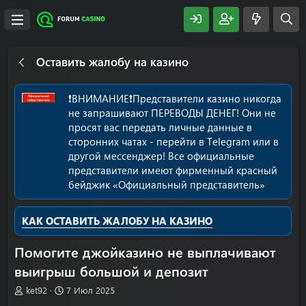
Оставить жалобу на казино
❗️ВНИМАНИЕ❗️Представители казино никогда
не запрашивают ПЕРЕВОДЫ ДЕНЕГ! Они не
просят вас передать личные данные в
сторонних чатах - перейти в Telegram или в
другой мессенджер! Все официальные
представители имеют фирменный красный
бейджик «Официальный представитель»
КАК ОСТАВИТЬ ЖАЛОБУ НА КАЗИНО
Помогите джойказино не выплачивают
выигрыш большой и депозит
А
Д
ket92
7 Июл 2025
в
а