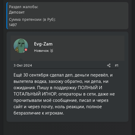
т
т
Раздел жалобы
о
а
Депозит
р
н
Сумма претензии (в Руб)
т
а
1497
е
ч
м
а
ы
л
а
Evg-Zam
Новичок 🥉
3 Окт 2024
#1
Ещë 30 сентября сделал деп, деньги перевëл, и
вылетела водка, захожу обратно, ни депа, ни
ожидания. Пишу в поддержку ПОЛНЫЙ И
ТОТАЛЬНЫЙ ИГНОР, операторы в сети, даже не
прочитывали моë сообщение, писал и через
сайт и через почту, ноль реакции, полное
безразличие к игрокам.