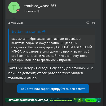
troubled_weasel363
T
Новичок 🥉
2 Мар 2026
#5
Evg-Zam написал(а):
Ещë 30 сентября сделал деп, деньги перевëл, и
вылетела водка, захожу обратно, ни депа, ни
ожидания. Пишу в поддержку ПОЛНЫЙ И ТОТАЛЬНЫЙ
ИГНОР, операторы в сети, даже не прочитывали моë
сообщение, писал и через сайт и через почту, ноль
реакции, полное безразличие к игрокам.
Такая же история сегодня сделал Деп с тиньки и не
пришел депозит, от операторов тоже увидел
тотальный игнор
Войдите или зарегистрируйтесь для ответа