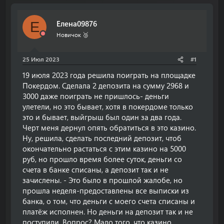
т
т
о
а
Елена09876
Е
р
н
т
а
Новичок 🥉
е
ч
м
а
25 Июл 2023
#1
ы
л
а
19 июля 2023 года решила поиграть на площадке
Покердом. Сделала 2 депозита на сумму 2968 и
3000 даже поиграть не пришлось- деньги
улетели, но это бывает, хотя в покердоме только
это и бывает, выйгрыш был один за два года.
Черт меня дернул опять обратиться в это казино.
Ну, решила, сделать последний депозит, чтоб
окончательно растаться с этим казино на 5000
руб, но прошло время более суток, деньги со
счета в банке списаны, а депозит так и не
зачислены. - Это было в прошлой жалобе, но
прошла неделя-предоставлены все выписки из
банка, о том, что деньги с моего счета списаны и
платёж исполнен. Но деньги на депозит так и не
поступили. Вопрос? Мало того, что казино