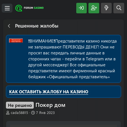
Решенные жалобы
❗️ВНИМАНИЕ❗️Представители казино никогда
не запрашивают ПЕРЕВОДЫ ДЕНЕГ! Они не
просят вас передать личные данные в
сторонних чатах - перейти в Telegram или в
другой мессенджер! Все официальные
представители имеют фирменный красный
бейджик «Официальный представитель»
КАК ОСТАВИТЬ ЖАЛОБУ НА КАЗИНО
Покер дом
Не решено
А
Д
cada58815
7 Янв 2023
в
а
т
т