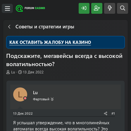
Советы и стратегии игры
КАК ОСТАВИТЬ ЖАЛОБУ НА КАЗИНО
Подскажите, мегавейсы всегда с высокой
волатильностью?
А
Д
Lu
13 Дек 2022
в
а
т
т
о
а
Lu
L
р
н
т
а
Фартовый 🥈
е
ч
м
а
13 Дек 2022
#1
ы
л
а
Я услышал утверждение, что в многолинейных
автоматах всегда высокая волатильность? Это