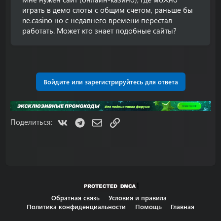
играть в демо слоты с общим счетом, раньше бы
ne.casino но с недавнего времени перестал
работать. Может кто знает подобные сайты?
Войдите или зарегистрируйтесь для ответа
VK
Telegram
Электронная почта
Ссылка
Поделиться:
Обратная связь
Условия и правила
Политика конфиденциальности
Помощь
Главная