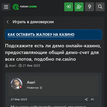
Играть в демоверсии
КАК ОСТАВИТЬ ЖАЛОБУ НА КАЗИНО
Подскажите есть ли демо онлайн-казино,
предоставляющие общий демо-счет для
всех слотов, подобно ne.casino
А
Д
Asari
27 Фев 2025
в
а
т
т
о
а
Asari
р
н
т
а
Новичок 🥉
е
ч
м
а
27 Фев 2025
#1
ы
л
а
Мне нужен сайт (онлайн-казино), где можно