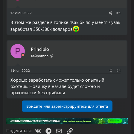
17 Июн 2022
#3
В этом же разделе в топике "Как было у меня" чувак
заработал 350-380к долларов
Principio
P
Хайроллер 🥉
1 Июл 2022
#4
Хорошо заработать сможет только опытный
охотник. Новичку в начале будет сложно и
практически без прибыли
Войдите или зарегистрируйтесь для ответа
VK
Telegram
Электронная почта
Ссылка
Поделиться: