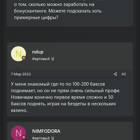
о том, сколько можно заработать на
бонусхантинге. Можете подсказать хоть
примерные цифры?
ndup
N
Фартовый 🥉
7 Мар 2022
#2
У меня знакомый где-то по 100-200 баксов
поднимает, но он не прям очень сильный профи.
Новичкам конечно первое время сложно и 50
баксов поднять, играя на бездепы в нескольких
казино.
NIMFODORA
N
Фартовый 🥈