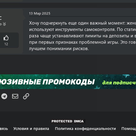
13 Мар 2025
C
Хочу подчеркнуть еще один важный момент: женщ
р 🥉
используют инструменты самоконтроля. По стати
раза чаще устанавливают лимиты на депозиты и 
при первых признаках проблемной игры. Это гов
12
лучшем понимании рисков.
K
Telegram
Электронная почта
Ссылка
вязь
Условия и правила
Политика конфиденциальности
Помощ