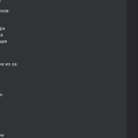
хов:
ра
ка
щая
к из-за:
н
ры