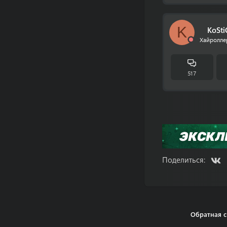
K
KoSti
Хайролле
517
V
Поделиться:
Обратная с