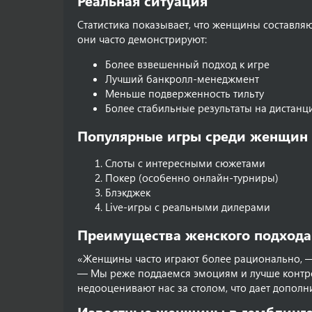
Реальная ситуация​
Статистика показывает, что женщины составляю
они часто демонстрируют:
Более взвешенный подход к игре
Лучший банкролл-менеджмент
Меньше подверженность тильту
Более стабильные результаты на дистанц
Популярные игры среди женщин​
Слоты с интересными сюжетами
Покер (особенно онлайн-турниры)
Блэкджек
Live-игры с реальными дилерами
Преимущества женского подхода​
«Женщины часто играют более рационально, —
— Мы реже поддаемся эмоциям и лучше контр
недооценивают нас за столом, что дает допол
Известные женщины в гемблинге