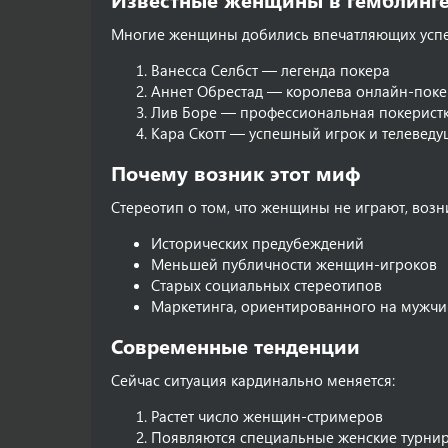
Многие женщины добились впечатляющих успе
Ванесса Селбст — легенда покера
Аннет Обрестад — королева онлайн-поке
Лив Боре — профессиональная покерист
Кара Скотт — успешный игрок и телеведу
Почему возник этот миф​
Стереотип о том, что женщины не играют, возни
Исторических предубеждений
Меньшей публичности женщин-игроков
Старых социальных стереотипов
Маркетинга, ориентированного на мужчи
Современные тенденции​
Сейчас ситуация кардинально меняется:
Растет число женщин-стримеров
Появляются специальные женские турни