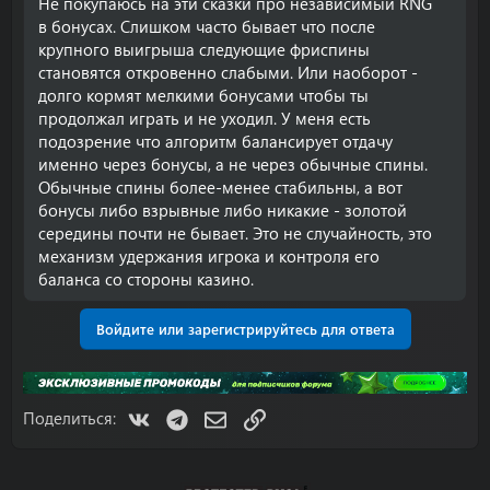
Не покупаюсь на эти сказки про независимый RNG
в бонусах. Слишком часто бывает что после
крупного выигрыша следующие фриспины
становятся откровенно слабыми. Или наоборот -
долго кормят мелкими бонусами чтобы ты
продолжал играть и не уходил. У меня есть
подозрение что алгоритм балансирует отдачу
именно через бонусы, а не через обычные спины.
Обычные спины более-менее стабильны, а вот
бонусы либо взрывные либо никакие - золотой
середины почти не бывает. Это не случайность, это
механизм удержания игрока и контроля его
баланса со стороны казино.
Войдите или зарегистрируйтесь для ответа
VK
Telegram
Электронная почта
Ссылка
Поделиться: