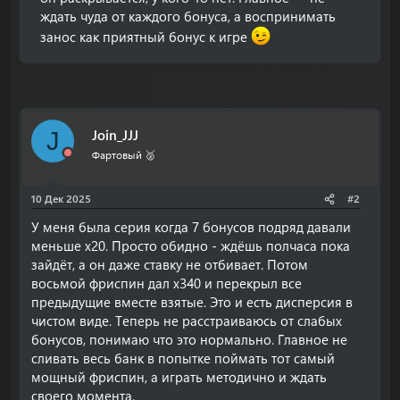
ждать чуда от каждого бонуса, а воспринимать
занос как приятный бонус к игре
Join_JJJ
J
Фартовый 🥈
10 Дек 2025
#2
У меня была серия когда 7 бонусов подряд давали
меньше х20. Просто обидно - ждёшь полчаса пока
зайдёт, а он даже ставку не отбивает. Потом
восьмой фриспин дал х340 и перекрыл все
предыдущие вместе взятые. Это и есть дисперсия в
чистом виде. Теперь не расстраиваюсь от слабых
бонусов, понимаю что это нормально. Главное не
сливать весь банк в попытке поймать тот самый
мощный фриспин, а играть методично и ждать
своего момента.