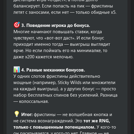
балансирует. Если попасть на пик — фриспины
летят с заносами, если нет — только обидные х5.
3. Поведение игрока до бонуса.
Многие начинают повышать ставки, когда
чувствуют, что «вот-вот даст». И если бонус
приходит именно тогда — выигрыш выглядит
ярче. Но если поймать его на минималке, то
даже х200 кажется мелочью.
4. Разные механики бонусов.
У одних слотов фриспины действительно
мощные (например, Sticky Wilds или множители
на каждый выигрыш), а у других бонус — просто
набор бесплатных спинов без усилений. Разница
— колоссальная.
Итог:
фриспины — не волшебная кнопка и
не система вознаграждений. Это
тот же RNG,
только с повышенным потенциалом.
У кого-то
он раскрывается, у кого-то нет. Главное — не