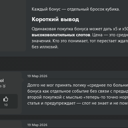
Каждый бонус — отдельный бросок кубика.
Короткий вывод
Одинаковая покупка бонуса может дать x5 и x
высоковолатильных слотов
. Цена — это сред
значения. Кто это понимает, тот перестает жда
без иллюзий.
19 Мар 2026
ol
Долго не мог принять логику «среднее по больн
р 🥉
бонуса как отдельное событие без связи с предыд
второй покупкой с мыслью «теперь-то точно норм
статья и предупреждает — слот не знает и не пом
10
19 Мар 2026