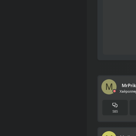
M
MrPrik
Хайролле
585