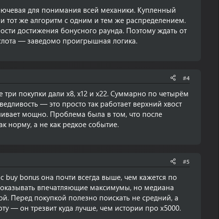
 ключевая для понимания всей механики. Купленный
и тот же алгоритм с одним и тем же распределением.
рости достижения бонусного раунда. Поэтому ждать от
 слота — заведомо проигрышная логика.
#4
 три покупки дали x8, x12 и x22. Суммарно по четырём
ведливость — это просто так работает верхний хвост
ливает мощно. Проблема была в том, что после
к норму, а не как редкое событие.
#5
с buy bonus она почти всегда выше, чем кажется по
показывать впечатляющие максимумы, но медиана
й. Перед покупкой полезно поискать не средний, а
у — он трезвит куда лучше, чем истории про x5000.