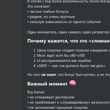
В слотах с buy bonus волатильность почти всегд
Это означает:
• частые слабые бонусы
• редкие, но очень крупные
• сильную зависимость от одного события
Один множитель, один символ, один ретриггер 
Почему кажется, что это «слома
Цена покупки создает ложное ожидание 
Мозг ждет хотя бы x80–x100
x5 воспринимается как ошибка
x5000 — как «не должно было так дать»
Но слот
не знает
, что бонус был куплен, а не п
Важный момент
Buy bonus:
• не сглаживает дисперсию
• не приближает к «справедливому» результату
• не запоминает прошлые покупки