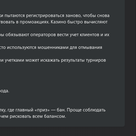
и пытаются регистрироваться заново, чтобы снова
твовать в промоакциях. Казино быстро вычисляют
ы обязывают операторов вести учет клиентов и их
сто используются мошенниками для отмывания
и учетками может искажать результаты турниров
ода.
етку, где главный «приз» — бан. Проще соблюдать
 чем рисковать всем балансом.