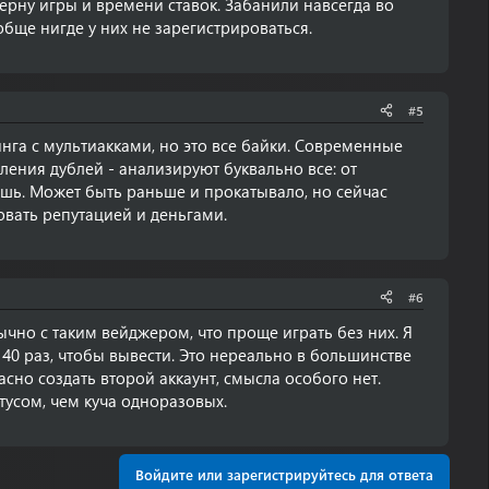
ерну игры и времени ставок. Забанили навсегда во
обще нигде у них не зарегистрироваться.
#5
нга с мультиакками, но это все байки. Современные
ения дублей - анализируют буквально все: от
шь. Может быть раньше и прокатывало, но сейчас
овать репутацией и деньгами.
#6
ычно с таким вейджером, что проще играть без них. Я
 40 раз, чтобы вывести. Это нереально в большинстве
сно создать второй аккаунт, смысла особого нет.
тусом, чем куча одноразовых.
Войдите или зарегистрируйтесь для ответа