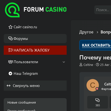
Cайт casino.ru
Другое
Вопр
Форумы
КАК ОСТАВИТЬ
НАПИСАТЬ ЖАЛОБУ
Почему нел
Пользователи
А
Д
Celtine
25 Авг
в
а
Наш Telegram
т
т
о
а
р
н
C
Celt
Свернуть меню
т
а
Фартов
е
ч
м
а
ы
л
Новые сообщения
а
385
Поиск сообщений