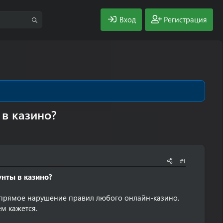
Вход
Регистрация
в казино?
#1
нты в казино?
о прямое нарушение правил любого онлайн-казино.
ем кажется.