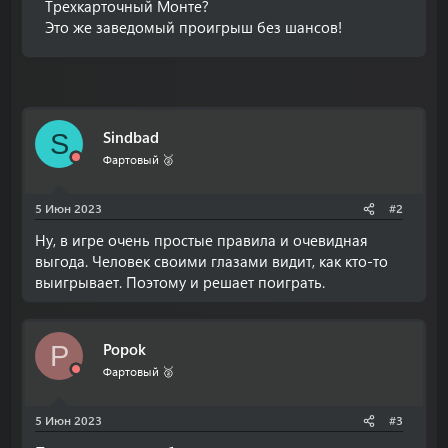
Трехкарточный Монте?
Это же заведомый проигрыш без шансов!
Sindbad
S
Фартовый 🥈
5 Июн 2023
#2
Ну, в игре очень простые правила и очевидная
выгода. Человек своими глазами видит, как кто-то
выигрывает. Поэтому и решает поиграть.
Popok
P
Фартовый 🥈
5 Июн 2023
#3