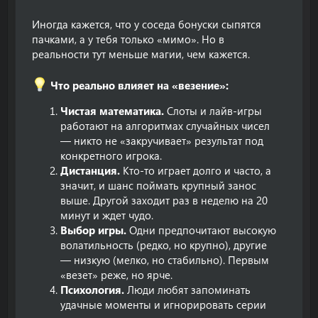
Иногда кажется, что у соседа бонуски сыпятся
пачками, а у тебя только «мимо». Но в
реальности тут меньше магии, чем кажется.
Что реально влияет на «везение»:
Чистая математика.
Слоты и лайв-игры
работают на алгоритмах случайных чисел
— никто не «закручивает» результат под
конкретного игрока.
Дистанция.
Кто-то играет долго и часто, а
значит, и шанс поймать крупный занос
выше. Другой заходит раз в неделю на 20
минут и ждет чудо.
Выбор игры.
Одни предпочитают высокую
волатильность (редко, но крупно), другие
— низкую (мелко, но стабильно). Первым
«везет» реже, но ярче.
Психология.
Люди любят запоминать
удачные моменты и игнорировать серии