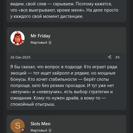
видим, свой слив — скрываем. Поэтому кажется,
что «все выигрывают, кроме меня». На деле просто
у каждого свой момент дистанции.
Mr Friday
Фартовый 🥈
26 Сен 2025
#5
Я бы сказал, что вопрос в подходе. Кто играет ради
эмоций — тот ищет хайролл и редкие, но мощные
бонусы. Кто хочет стабильности — берёт слоты
попроще, зато без резких просадок. И тут уже нет
«везучих» и «невезучих», есть выбор стратегии и
ожидания. Кому-то нужен драйв, а кому-то —
спокойный отыгрыш.
Slots Men
S
Фартовый 🥉