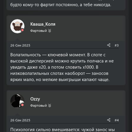
будто кому-то фартит постоянно, а тебе никогда.
Кваша_Коля
Фартовый 🥈
26 Сен 2025
#3
Волатильность — ключевой момент. В слоте с
высокой дисперсией можно крутить полчаса и не
увидеть даже х20, а потом словить х1000. В
низковолатильных слотах наоборот — заносов
ярких мало, но мелкие выигрыши капают чаще.
Ozzy
Фартовый 🥈
26 Сен 2025
#4
Психология сильно вмешивается: чужой занос мы