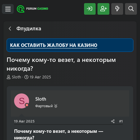
Флудилка
КАК ОСТАВИТЬ ЖАЛОБУ НА КАЗИНО
Почему кому-то везет, а некоторым
никогда?
А
Д
Sloth
19 Авг 2025
в
а
т
т
о
а
Sloth
S
р
н
т
а
Фартовый 🥈
е
ч
м
а
19 Авг 2025
#1
ы
л
а
Почему кому-то везет, а некоторым —
никогда?