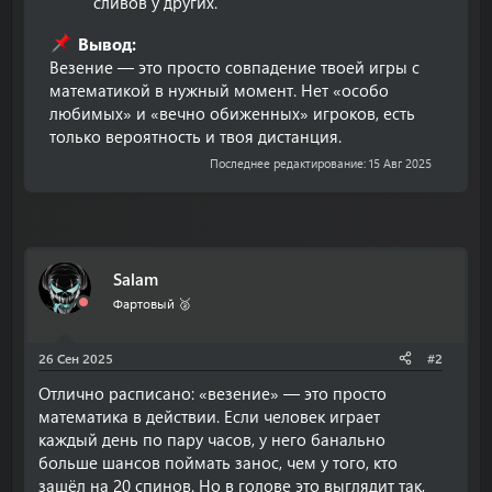
сливов у других.
Вывод:
Везение — это просто совпадение твоей игры с
математикой в нужный момент. Нет «особо
любимых» и «вечно обиженных» игроков, есть
только вероятность и твоя дистанция.
Последнее редактирование:
15 Авг 2025
Salam
Фартовый 🥈
26 Сен 2025
#2
Отлично расписано: «везение» — это просто
математика в действии. Если человек играет
каждый день по пару часов, у него банально
больше шансов поймать занос, чем у того, кто
зашёл на 20 спинов. Но в голове это выглядит так,