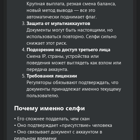
Крупная выплата, резкая смена баланса,
новый метод вывода — все это
автоматически поднимает флаг.
Защита от мультиаккаунтов
Документы могут быть настоящими, но
использоваться повторно. Селфи сильно
снижает этот риск.
Подозрение на доступ третьего лица
Смена IP, страны, устройства или
поведения может выглядеть как взлом или
передача аккаунта.
Требования лицензии
Регуляторы обязывают подтверждать, что
документы принадлежат именно текущему
пользователю.
Почему именно селфи
• Его сложнее подделать, чем скан
• Оно подтверждает «присутствие» человека
• Оно связывает документ с аккаунтом в
реальном времени