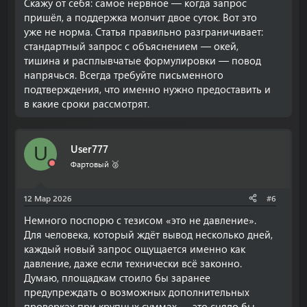
Скажу от себя: самое нервное — когда запрос
пришёл, а поддержка молчит двое суток. Вот это
уже не норма. Статья правильно разграничивает:
стандартный запрос с объяснением — окей,
тишина и расплывчатые формулировки — повод
напрячься. Всегда требуйте письменного
подтверждения, что именно нужно предоставить и
в какие сроки рассмотрят.
User777
U
Фартовый 🥈
12 Мар 2026
#6
Немного поспорю с тезисом «это не давление».
Для человека, который ждёт вывод несколько дней,
каждый новый запрос ощущается именно как
давление, даже если технически всё законно.
Думаю, площадкам стоило бы заранее
предупреждать о возможных дополнительных
проверках при крупных суммах — это сняло бы